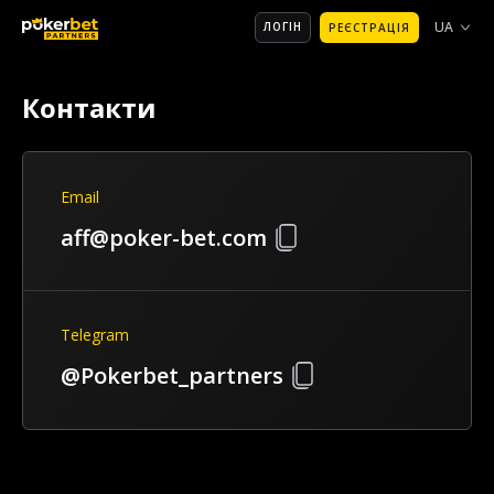
UA
ЛОГІН
РЕЄСТРАЦІЯ
EN
Контакти
Email
aff@poker-bet.com
Telegram
@Pokerbet_partners